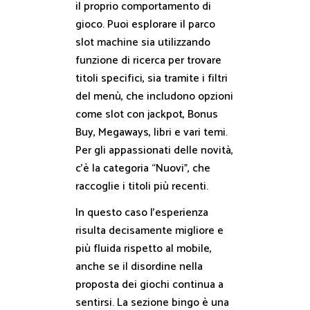
il proprio comportamento di
gioco. Puoi esplorare il parco
slot machine sia utilizzando
funzione di ricerca per trovare
titoli specifici, sia tramite i filtri
del menù, che includono opzioni
come slot con jackpot, Bonus
Buy, Megaways, libri e vari temi.
Per gli appassionati delle novità,
c’è la categoria “Nuovi”, che
raccoglie i titoli più recenti.
In questo caso l’esperienza
risulta decisamente migliore e
più fluida rispetto al mobile,
anche se il disordine nella
proposta dei giochi continua a
sentirsi. La sezione bingo è una