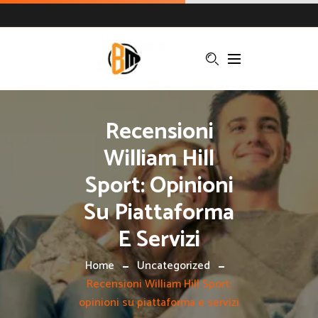
Recensioni
William Hill
Sport: Opinioni
Su Piattaforma
E Servizi
Home
Uncategorized
Recensioni William Hill Sport:
opinioni su piattaforma e servizi