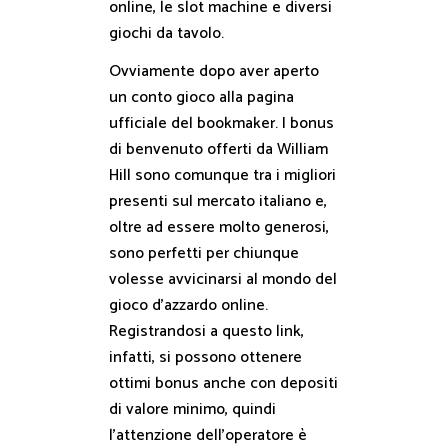
online, le slot machine e diversi
giochi da tavolo.
Ovviamente dopo aver aperto
un conto gioco alla pagina
ufficiale del bookmaker. I bonus
di benvenuto offerti da William
Hill sono comunque tra i migliori
presenti sul mercato italiano e,
oltre ad essere molto generosi,
sono perfetti per chiunque
volesse avvicinarsi al mondo del
gioco d’azzardo online.
Registrandosi a questo link,
infatti, si possono ottenere
ottimi bonus anche con depositi
di valore minimo, quindi
l’attenzione dell’operatore è