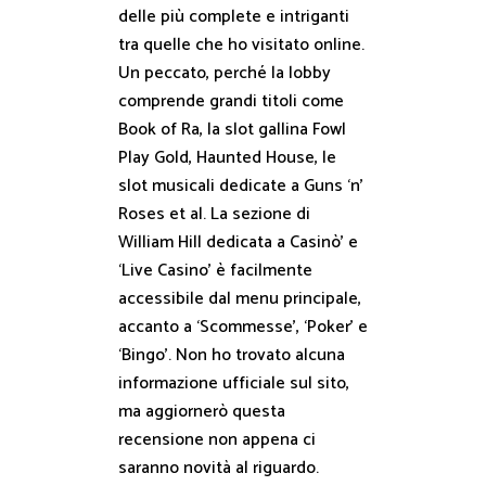
delle più complete e intriganti
tra quelle che ho visitato online.
Un peccato, perché la lobby
comprende grandi titoli come
Book of Ra, la slot gallina Fowl
Play Gold, Haunted House, le
slot musicali dedicate a Guns ‘n’
Roses et al. La sezione di
William Hill dedicata a Casinò’ e
‘Live Casino’ è facilmente
accessibile dal menu principale,
accanto a ‘Scommesse’, ‘Poker’ e
‘Bingo’. Non ho trovato alcuna
informazione ufficiale sul sito,
ma aggiornerò questa
recensione non appena ci
saranno novità al riguardo.