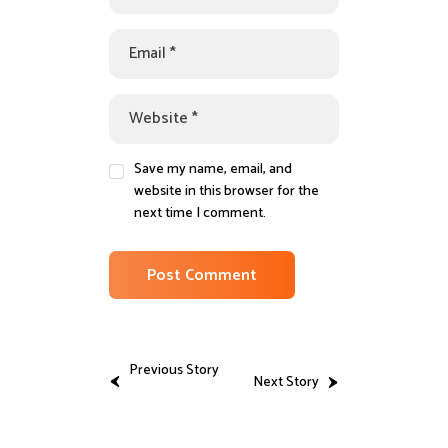
Save my name, email, and
website in this browser for the
next time I comment.
Previous Story
Next Story