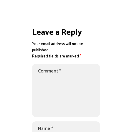
Leave a Reply
Your email address will not be
published.
Required fields are marked
*