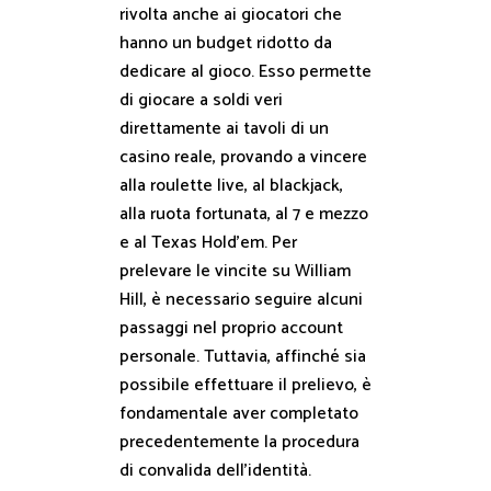
rivolta anche ai giocatori che
hanno un budget ridotto da
dedicare al gioco. Esso permette
di giocare a soldi veri
direttamente ai tavoli di un
casino reale, provando a vincere
alla roulette live, al blackjack,
alla ruota fortunata, al 7 e mezzo
e al Texas Hold’em. Per
prelevare le vincite su William
Hill, è necessario seguire alcuni
passaggi nel proprio account
personale. Tuttavia, affinché sia
possibile effettuare il prelievo, è
fondamentale aver completato
precedentemente la procedura
di convalida dell’identità.