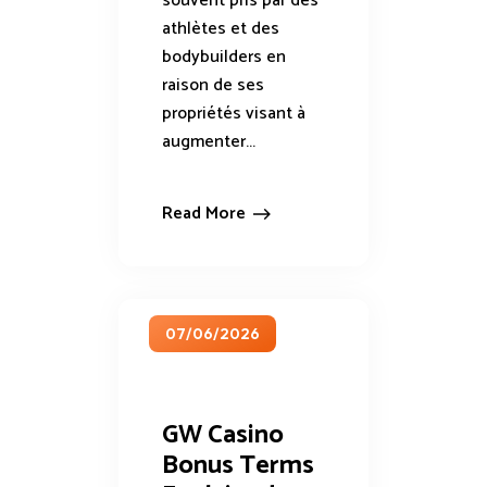
souvent pris par des
athlètes et des
bodybuilders en
raison de ses
propriétés visant à
augmenter...
Read More
07/06/2026
GW Casino
Bonus Terms