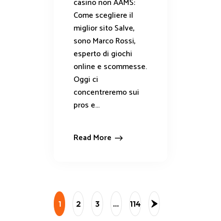
casino non AAMS:
Come scegliere il
miglior sito Salve,
sono Marco Rossi,
esperto di giochi
online e scommesse.
Oggi ci
concentreremo sui
pros e...
Read More
1
2
3
…
114