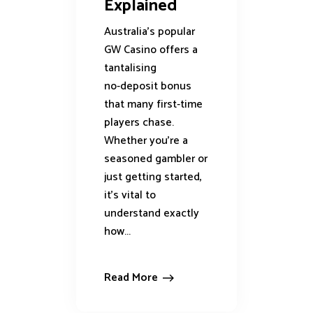
Explained
Australia’s popular
GW Casino offers a
tantalising
no‑deposit bonus
that many first‑time
players chase.
Whether you’re a
seasoned gambler or
just getting started,
it’s vital to
understand exactly
how...
Read More