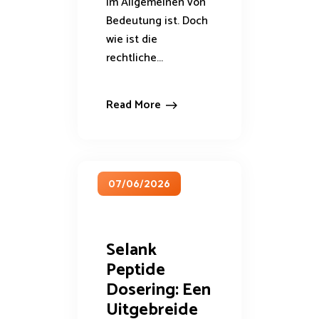
im Allgemeinen von
Bedeutung ist. Doch
wie ist die
rechtliche...
Read More
07/06/2026
Selank
Peptide
Dosering: Een
Uitgebreide