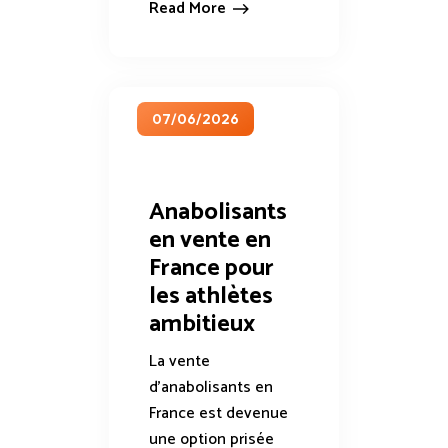
Read More
07/06/2026
Anabolisants
en vente en
France pour
les athlètes
ambitieux
La vente
d’anabolisants en
France est devenue
une option prisée