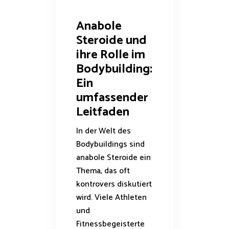
Anabole
Steroide und
ihre Rolle im
Bodybuilding:
Ein
umfassender
Leitfaden
In der Welt des
Bodybuildings sind
anabole Steroide ein
Thema, das oft
kontrovers diskutiert
wird. Viele Athleten
und
Fitnessbegeisterte