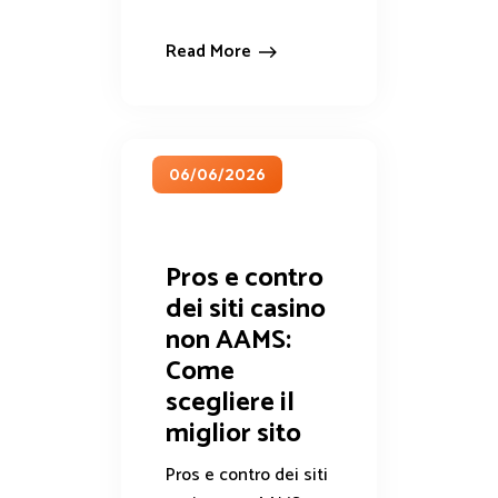
Read More
06/06/2026
Pros e contro
dei siti casino
non AAMS:
Come
scegliere il
miglior sito
Pros e contro dei siti