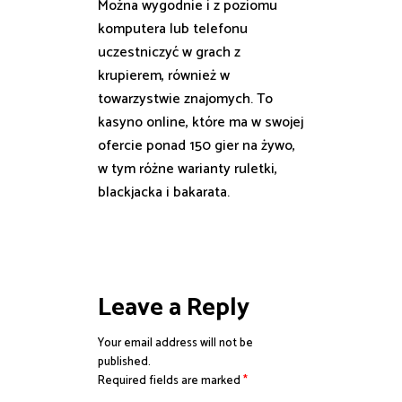
Można wygodnie i z poziomu
komputera lub telefonu
uczestniczyć w grach z
krupierem, również w
towarzystwie znajomych. To
kasyno online, które ma w swojej
ofercie ponad 150 gier na żywo,
w tym różne warianty ruletki,
blackjacka i bakarata.
Leave a Reply
Your email address will not be
published.
Required fields are marked
*