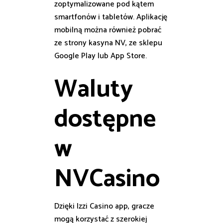
zoptymalizowane pod kątem
smartfonów i tabletów. Aplikację
mobilną można również pobrać
ze strony kasyna NV, ze sklepu
Google Play lub App Store.
Waluty
dostępne
w
NVCasino
Dzięki Izzi Casino app, gracze
mogą korzystać z szerokiej