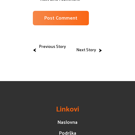
Previous Story
Next Story
Linkovi
Naslovna
Podrška