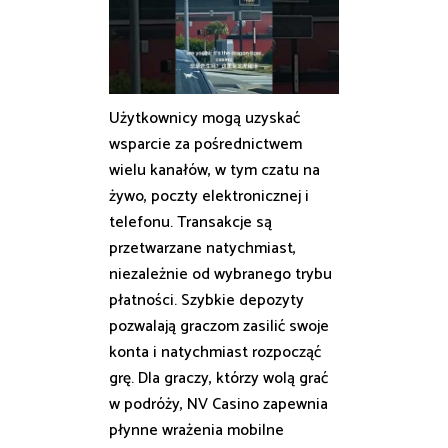
Użytkownicy mogą uzyskać
wsparcie za pośrednictwem
wielu kanałów, w tym czatu na
żywo, poczty elektronicznej i
telefonu. Transakcje są
przetwarzane natychmiast,
niezależnie od wybranego trybu
płatności. Szybkie depozyty
pozwalają graczom zasilić swoje
konta i natychmiast rozpocząć
grę. Dla graczy, którzy wolą grać
w podróży, NV Casino zapewnia
płynne wrażenia mobilne