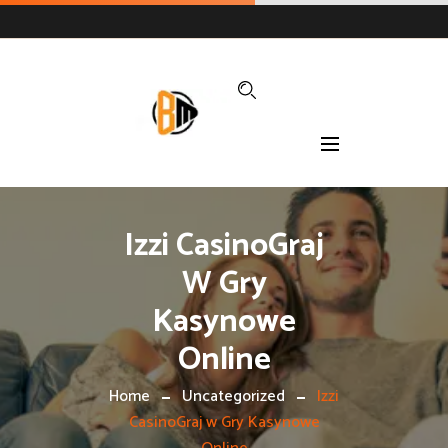
Izzi Casino️Graj
W Gry
Kasynowe
Online
Home
Uncategorized
Izzi
Casino️Graj w Gry Kasynowe