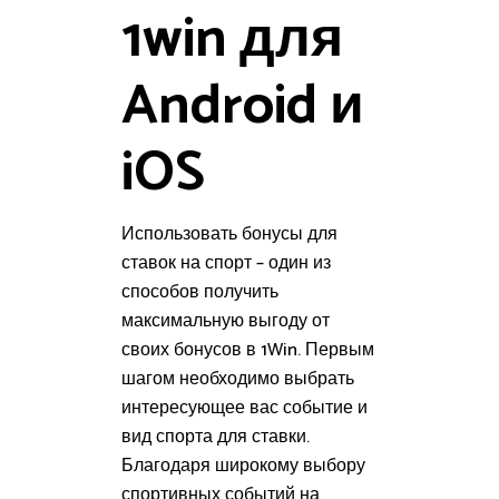
1win для
Android и
iOS
Использовать бонусы для
ставок на спорт – один из
способов получить
максимальную выгоду от
своих бонусов в 1Win. Первым
шагом необходимо выбрать
интересующее вас событие и
вид спорта для ставки.
Благодаря широкому выбору
спортивных событий на