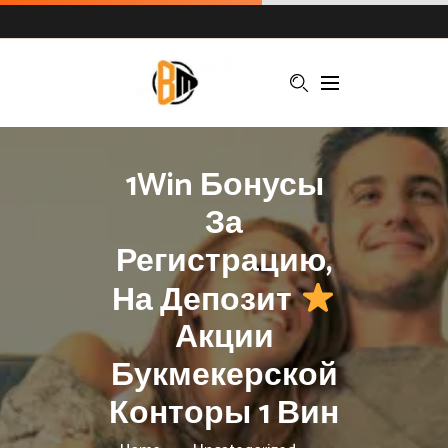
1Win Бонусы
За
Регистрацию,
На Депозит
Акции
Букмекерской
Конторы 1 Вин