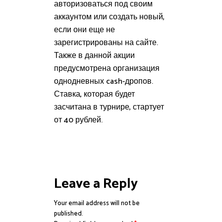
авторизоваться под своим
аккаунтом или создать новый,
если они еще не
зарегистрированы на сайте.
Также в данной акции
предусмотрена организация
однодневных cash-дропов.
Ставка, которая будет
засчитана в турнире, стартует
от 40 рублей.
Leave a Reply
Your email address will not be
published.