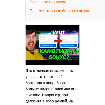
Как ввести промокод
Привлекательные бонусы и акции
Это отличная возможность
увеличить стартовый
банкролл и попробовать
больше видов ставок или игр
в казино. Например, при
депозите в 1000 рублей, на