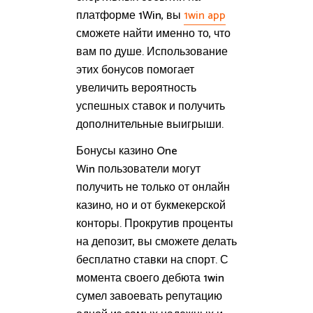
платформе 1Win, вы
1win app
сможете найти именно то, что
вам по душе. Использование
этих бонусов помогает
увеличить вероятность
успешных ставок и получить
дополнительные выигрыши.
Бонусы казино One
Win пользователи могут
получить не только от онлайн
казино, но и от букмекерской
конторы. Прокрутив проценты
на депозит, вы сможете делать
бесплатно ставки на спорт. С
момента своего дебюта 1win
сумел завоевать репутацию