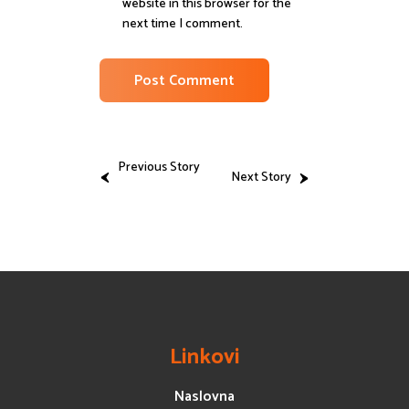
website in this browser for the
next time I comment.
Previous Story
Next Story
Linkovi
Naslovna