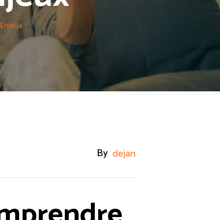
 Enjeux
By
dejan
omprendre