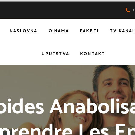
+
NASLOVNA
O NAMA
PAKETI
TV KANAL
UPUTSTVA
KONTAKT
oides Anabolisa
rendre Les E