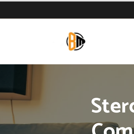
Ster
Comp