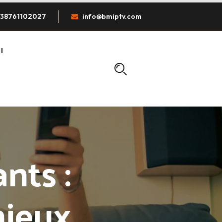
38761102027
info@bmiptv.com
I
nts :
njeux