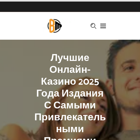
Лучшие
Онлайн-
Казино 2025
Года Издания
С Самыми
Привлекатель
Ными