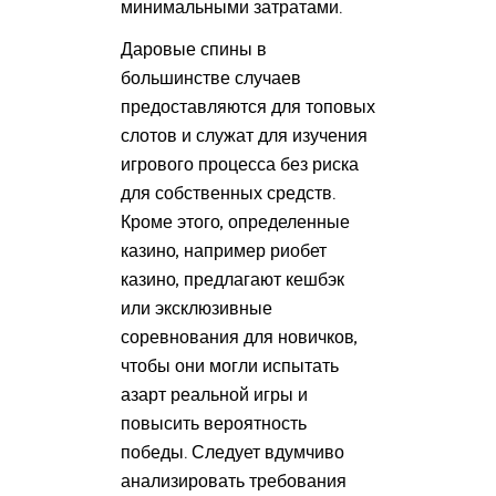
минимальными затратами.
Даровые спины в
большинстве случаев
предоставляются для топовых
слотов и служат для изучения
игрового процесса без риска
для собственных средств.
Кроме этого, определенные
казино, например риобет
казино, предлагают кешбэк
или эксклюзивные
соревнования для новичков,
чтобы они могли испытать
азарт реальной игры и
повысить вероятность
победы. Следует вдумчиво
анализировать требования