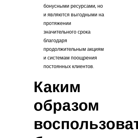
бонусными ресурсами, но
и являются выгодными на
протяжении
значительного срока
благодаря
продолжительным акциям
и системам поощрения
постоянных клиентов.
Каким
образом
воспользова