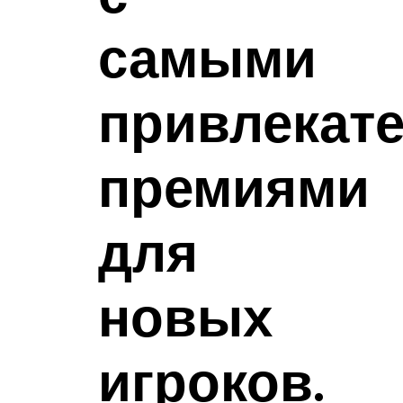
самыми
привлекат
премиями
для
новых
игроков.