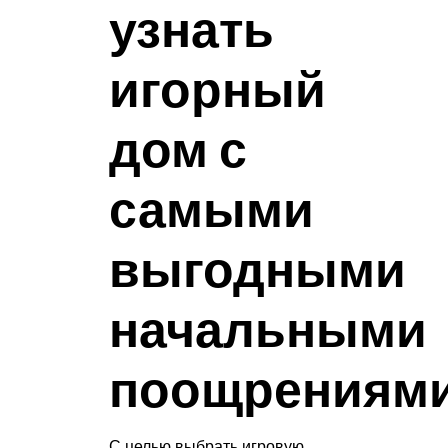
узнать
игорный
дом с
самыми
выгодными
начальными
поощрениям
С целью выбрать игровую