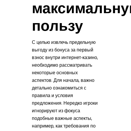
максимальн
пользу
С целью извлечь предельную
выгоду из бонуса за первый
взнос внутри интернет-казино,
необходимо рассматривать
некоторые основных
аспектов. Для начала, важно
детально ознакомиться с
правила и условия
предложения. Нередко игроки
игнорируют из фокуса
подобные важные аспекты,
например, как требования по