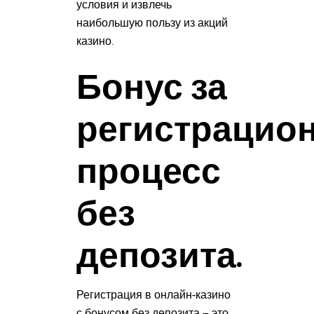
условия и извлечь
наибольшую пользу из акций
казино.
Бонус за
регистрацио
процесс
без
депозита.
Регистрация в онлайн-казино
с бонусом без депозита — это