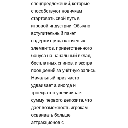
спецпредложений, которые
способствуют новичкам
стартовать свой путь в
игровой индустрии. Обычно
вступительный пакет
содержит ряда ключевых
элементов: приветственного
бонуса на начальный вклад,
бесплатных спинов, и экстра
поощрений за учётную запись.
Начальный приз часто
удваивает а иногда и
троекратно увеличивает
сумму первого депозита, что
дает возможность игрокам
осваивать больше
аттракционов с