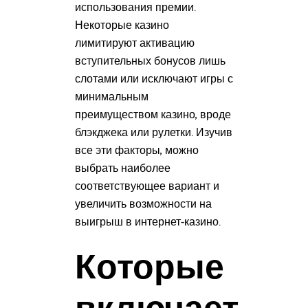
использования премии.
Некоторые казино
лимитируют активацию
вступительных бонусов лишь
слотами или исключают игры с
минимальным
преимуществом казино, вроде
блэкджека или рулетки. Изучив
все эти факторы, можно
выбрать наиболее
соответствующее вариант и
увеличить возможности на
выигрыш в интернет-казино.
Которые