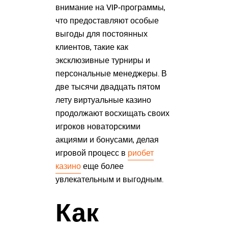
внимание на VIP-программы,
что предоставляют особые
выгоды для постоянных
клиентов, такие как
эксклюзивные турниры и
персональные менеджеры. В
две тысячи двадцать пятом
лету виртуальные казино
продолжают восхищать своих
игроков новаторскими
акциями и бонусами, делая
игровой процесс в
риобет
казино
еще более
увлекательным и выгодным.
Как