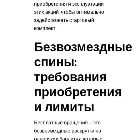
приобретения и эксплуатации
этих акций, чтобы оптимально
задействовать стартовый
комплект.
Безвозмездные
спины:
требования
приобретения
и лимиты
Бесплатные вращения — это
безвозмездные раскрутки на
одноруких бандитах, которые