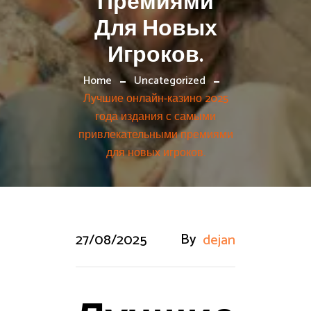
Премиями
Для Новых
Игроков.
Home
Uncategorized
Лучшие онлайн-казино 2025
года издания с самыми
привлекательными премиями
для новых игроков.
By
27/08/2025
dejan