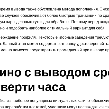
.
 время вывода также обусловлена метода пополнения. Ска
шинстве случаев обеспечивают более быстрые транзакции по с
мум пары деловых суток для обработки. Поэтому перед вхо
ино и подобрать наиболее оптимальный вариант для себя.
тверждение профиля. Некоторые игорные заведения требу
Данный этап может содержать отправку удостоверений, так
менно поможет предотвратить промедлений при выводе пр
ино с выводом ср
тверти часа
 двойка из наиболее популярных виртуальных казино, обесп
ов переработки платежей, участники могут наслаждаться св