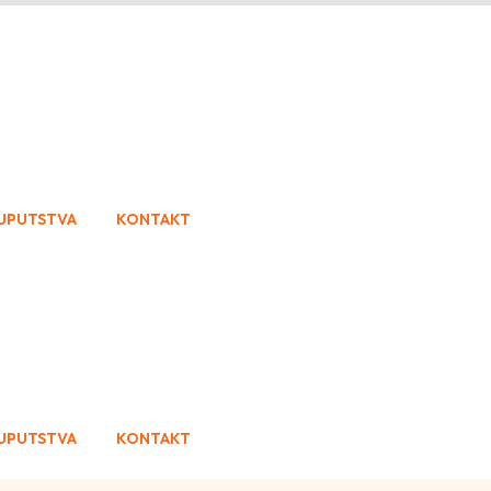
UPUTSTVA
KONTAKT
UPUTSTVA
KONTAKT