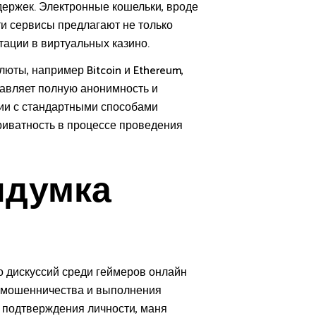
ержек. Электронные кошельки, вроде
Эти сервисы предлагают не только
тации в виртуальных казино.
ты, например Bitcoin и Ethereum,
тавляет полную анонимность и
нии с стандартными способами
приватность в процессе проведения
ыдумка
о дискуссий среди геймеров онлайн
я мошенничества и выполнения
 подтверждения личности, маня