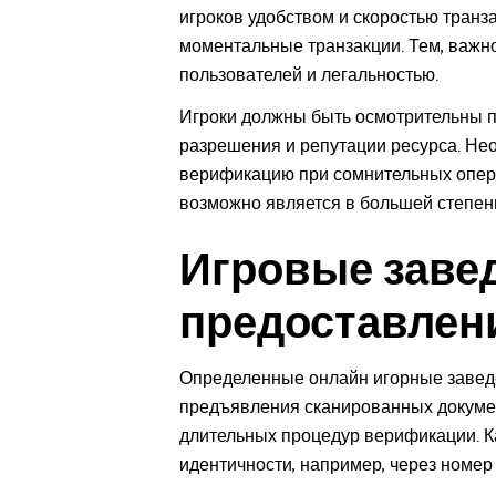
игроков удобством и скоростью транз
моментальные транзакции. Тем, важно
пользователей и легальностью.
Игроки должны быть осмотрительны п
разрешения и репутации ресурса. Нео
верификацию при сомнительных опер
возможно является в большей степен
Игровые заве
предоставлен
Определенные онлайн игорные заведен
предъявления сканированных документ
длительных процедур верификации. К
идентичности, например, через номер 