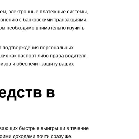
жем, электронные платежные системы,
равнению с банковскими транзакциями.
дом необходимо внимательно изучить
ют подтверждения персональных
их как паспорт либо права водителя.
изов и обеспечит защиту ваших
едств в
ечивающих быстрые выигрыши в течение
оими доходами почти сразу же.