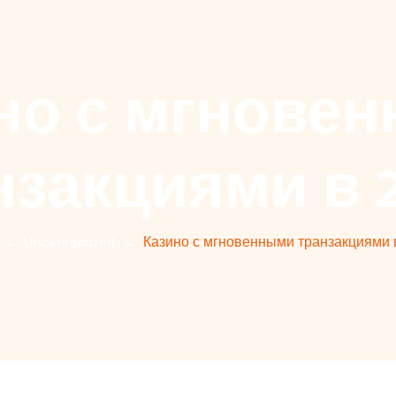
но с мгнове
нзакциями в 2
Uncategorized
Казино с мгновенными транзакциями в