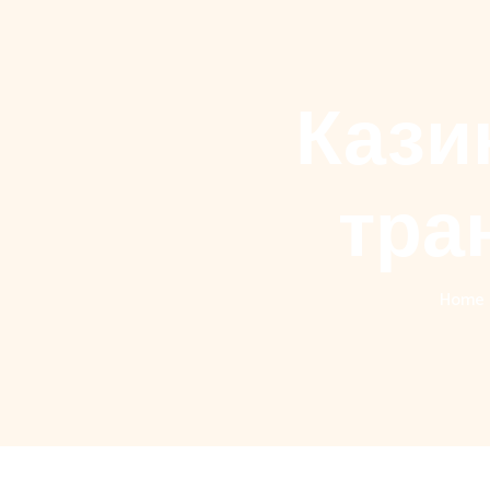
Кази
тра
Home