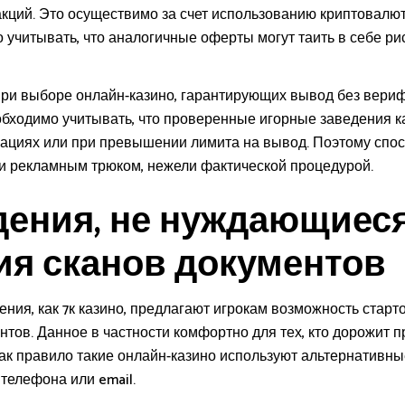
акций. Это осуществимо за счет использованию криптовалют,
 учитывать, что аналогичные оферты могут таить в себе р
ри выборе онлайн-казино, гарантирующих вывод без вериф
бходимо учитывать, что проверенные игорные заведения каз
ациях или при превышении лимита на вывод. Поэтому спос
и рекламным трюком, нежели фактической процедурой.
дения, не нуждающиеся
ия сканов документов
ия, как 7к казино, предлагают игрокам возможность старт
ов. Данное в частности комфортно для тех, кто дорожит п
ак правило такие онлайн-казино используют альтернативн
телефона или email.